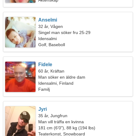
Äktenskap
Anselmi
32 år, Vågen
Singel man söker fru 25-29
Idensalmi
Golf, Baseboll
Fidele
60 år, Kräftan
Man söker en äldre dam
Idensalmi, Finland
Familj
Jyri
35 år, Jungfrun
Man vill träffa en kvinna
181 cm (6'0"), 88 kg (194 lbs)
Teaterkonst, Snowboard