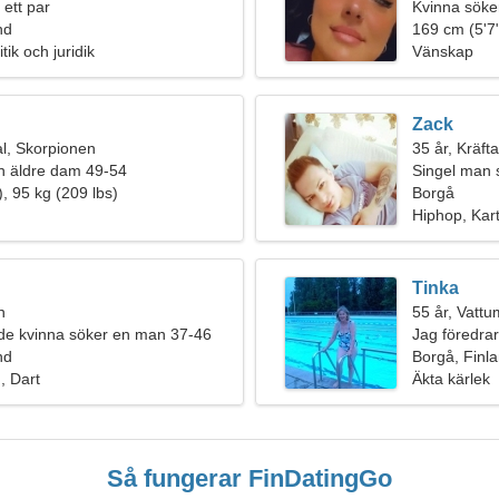
 ett par
Kvinna söke
nd
169 cm (5'7"
itik och juridik
Vänskap
Zack
l, Skorpionen
35 år, Kräft
n äldre dam 49-54
Singel man 
, 95 kg (209 lbs)
Borgå
Hiphop, Kar
Tinka
n
55 år, Vatt
e kvinna söker en man 37-46
Jag föredra
nd
Borgå, Finl
n, Dart
Äkta kärlek
Så fungerar FinDatingGo