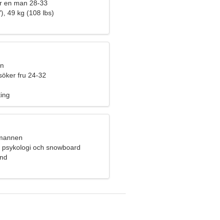
r en man 28-33
), 49 kg (108 lbs)
an
söker fru 24-32
ting
umannen
r psykologi och snowboard
and