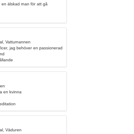
 en älskad man för att gå
al, Vattumannen
ficer, jag behöver en passionerad
and
hållande
ren
fa en kvinna
ditation
al, Väduren