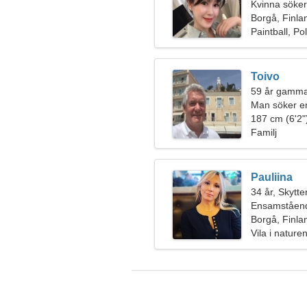
Kvinna söker
Borgå, Finla
Paintball, Pol
Toivo
59 år gamma
Man söker e
187 cm (6'2")
Familj
Pauliina
34 år, Skytte
Ensamståend
Borgå, Finla
Vila i nature