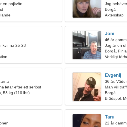
ter en pojkvän
Jag behöver
nd
Borgå
llande
Äktenskap
Joni
46 år gamm
n kvinna 25-28
Jag är en of
kvinna
Borgå, Finl
ation
Verkligt för
Evgenij
ngarna
36 år, Vädu
na letar efter ett seriöst
Man vill träf
, 53 kg (116 lbs)
Borgå
Brädspel, Me
Taru
ionen
22 år gamm