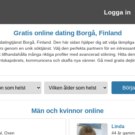
Logga in
Gratis online dating Borgå, Finland
datingtjänst Borgå, Finland. Den här sidan hjälper dig att välja lämpli
tners genom en unik söktjänst. Välj den perfekta partnern för en intressa
tt tillhandahålla många riktiga profiler med avancerad sökning. Hitta d
antskapskrets, kommunicera och skaffa nya vänner. Gå med gratis dejtin
Män och kvinnor online
Linda
l, Oxen
44 år gamma