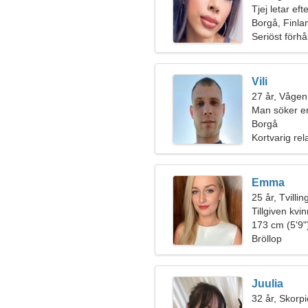
Tjej letar ef
Borgå, Finla
Seriöst förhå
Vili
27 år, Vågen
Man söker e
Borgå
Kortvarig rel
Emma
25 år, Tvilli
Tillgiven kvin
förhållande
173 cm (5'9")
Bröllop
Juulia
32 år, Skorp