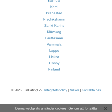
Karhula
Kemi
Brahestad
Fredrikshamn
Sankt Karins
Klövskog
Lauttasaari
Vammala
Lappo
Lieksa
Ulvsby
Finland
© 2026, FinDatingGo |
Integritetspolicy
|
Villkor
|
Kontakta oss
Denna webbplats använder cookies. Genom att fortsätta