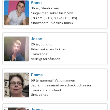
Samu
36 år, Stenbocken
Singel man söker fru 27-33
183 cm (6'1"), 89 kg (196 lbs)
Snowboard, Klassisk musik
Jesse
26 år, Jungfrun
Killen söker en flickvän
Träskända
Verkligt förhållande
Emma
59 år gammal, Vattumannen
Jag är intresserad av schack och resor
Träskända, Finland
Äkta kärlek
Jonna