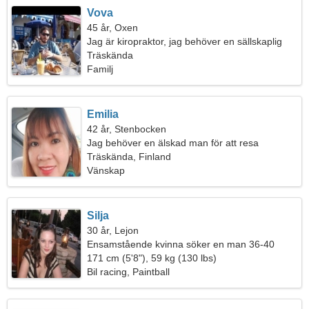
Vova
45 år, Oxen
Jag är kiropraktor, jag behöver en sällskaplig
kvinna
Träskända
Familj
Emilia
42 år, Stenbocken
Jag behöver en älskad man för att resa
Träskända, Finland
Vänskap
Silja
30 år, Lejon
Ensamstående kvinna söker en man 36-40
171 cm (5'8"), 59 kg (130 lbs)
Bil racing, Paintball