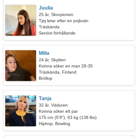
Juulia
25 år, Skorpionen
Tjej letar efter en pojkvän
Träskända
Seriöst förhållande
Milla
24 år, Skytten
Kvinna söker en man 28-35
Träskända, Finland
Bröllop
Tanja
32 år, Väduren
Kvinna söker ett par
175 cm (5'9"), 63 kg (138 lbs)
Hiphop, Bowling