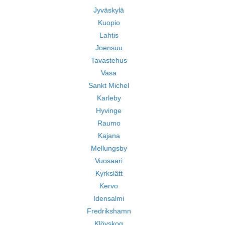
Jyväskylä
Kuopio
Lahtis
Joensuu
Tavastehus
Vasa
Sankt Michel
Karleby
Hyvinge
Raumo
Kajana
Mellungsby
Vuosaari
Kyrkslätt
Kervo
Idensalmi
Fredrikshamn
Klövskog