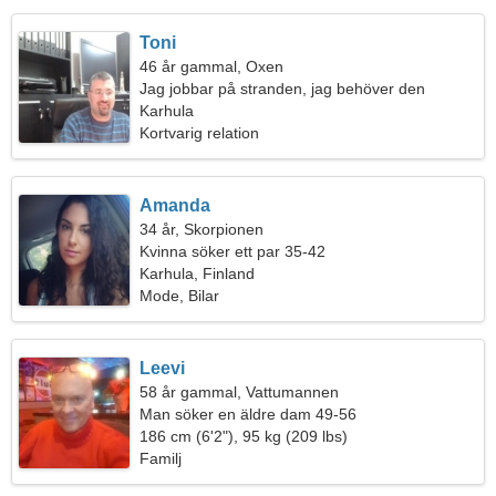
Toni
46 år gammal, Oxen
Jag jobbar på stranden, jag behöver den
perfekta kvinnan
Karhula
Kortvarig relation
Amanda
34 år, Skorpionen
Kvinna söker ett par 35-42
Karhula, Finland
Mode, Bilar
Leevi
58 år gammal, Vattumannen
Man söker en äldre dam 49-56
186 cm (6'2"), 95 kg (209 lbs)
Familj