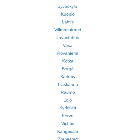
Jyväskylä
Kuopio
Lahtis
Villmanstrand
Tavastehus
Vasa
Rovaniemi
Kotka
Borgå
Karleby
Träskända
Raumo
Lojo
Kyrkslätt
Kervo
Vichtis
Kangasala
Brahestad