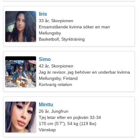
Iiris
33 år, Skorpionen
Ensamstående kvinna söker en man
Mellungsby
Basketboll, Styrkträning
Simo
42 år, Skorpionen
Jag är revisor, jag behöver en underbar kvinna
Mellungsby, Finland
Kortvarig relation
Minttu
26 år, Jungfrun
Tjej letar efter en pojkvän 32-34
170 cm (5'7"), 54 kg (119 lbs)
Vänskap